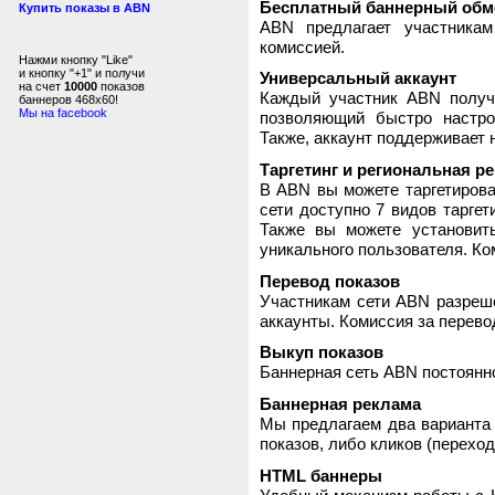
Бесплатный баннерный обм
Купить показы в ABN
ABN предлагает участника
комиссией.
Нажми кнопку "Like"
и кнопку "+1" и получи
Универсальный аккаунт
на счет
10000
показов
Каждый участник ABN получ
баннеров 468x60!
Мы на facebook
позволяющий быстро настро
Также, аккаунт поддерживает 
Таргетинг и региональная р
В ABN вы можете таргетирова
сети доступно 7 видов таргет
Также вы можете установит
уникального пользователя. Ком
Перевод показов
Участникам сети ABN разреше
аккаунты. Комиссия за перево
Выкуп показов
Баннерная сеть ABN постоянно
Баннерная реклама
Мы предлагаем два варианта 
показов, либо кликов (переход
HTML баннеры