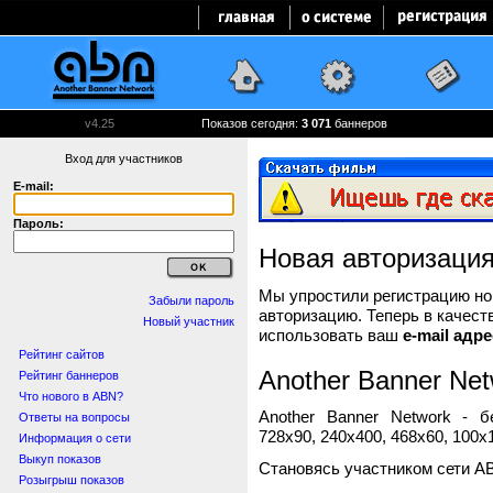
v4.25
Показов сегодня:
3 071
баннеров
Вход для участников
E-mail:
Пароль:
Новая авторизаци
Мы упростили регистрацию нов
Забыли пароль
авторизацию. Теперь в качест
Новый участник
использовать ваш
e-mail адре
Рейтинг сайтов
Another Banner Net
Рейтинг баннеров
Что нового в ABN?
Another Banner Network - 
Ответы на вопросы
728x90, 240x400, 468x60, 100x1
Информация о сети
Выкуп показов
Становясь участником сети A
Розыгрыш показов