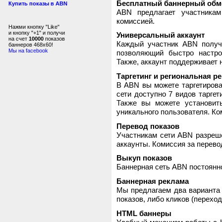
Бесплатный баннерный обм
Купить показы в ABN
ABN предлагает участника
комиссией.
Нажми кнопку "Like"
и кнопку "+1" и получи
Универсальный аккаунт
на счет
10000
показов
Каждый участник ABN получ
баннеров 468x60!
Мы на facebook
позволяющий быстро настро
Также, аккаунт поддерживает 
Таргетинг и региональная р
В ABN вы можете таргетирова
сети доступно 7 видов таргет
Также вы можете установит
уникального пользователя. Ком
Перевод показов
Участникам сети ABN разреше
аккаунты. Комиссия за перево
Выкуп показов
Баннерная сеть ABN постоянно
Баннерная реклама
Мы предлагаем два варианта 
показов, либо кликов (переход
HTML баннеры