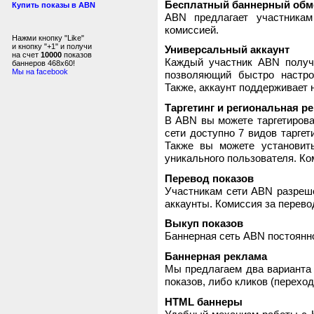
Бесплатный баннерный обм
Купить показы в ABN
ABN предлагает участника
комиссией.
Нажми кнопку "Like"
и кнопку "+1" и получи
Универсальный аккаунт
на счет
10000
показов
Каждый участник ABN получ
баннеров 468x60!
Мы на facebook
позволяющий быстро настро
Также, аккаунт поддерживает 
Таргетинг и региональная р
В ABN вы можете таргетирова
сети доступно 7 видов таргет
Также вы можете установит
уникального пользователя. Ком
Перевод показов
Участникам сети ABN разреше
аккаунты. Комиссия за перево
Выкуп показов
Баннерная сеть ABN постоянно
Баннерная реклама
Мы предлагаем два варианта 
показов, либо кликов (переход
HTML баннеры