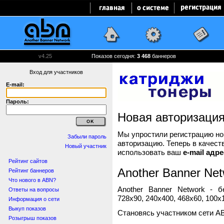
v4.25
Показов сегодня:
3 468
баннеров
Вход для участников
E-mail:
Пароль:
Новая авторизаци
Мы упростили регистрацию нов
Забыли пароль
авторизацию. Теперь в качест
Новый участник
использовать ваш
e-mail адре
Рейтинг сайтов
Another Banner Net
Рейтинг баннеров
Что нового в ABN?
Another Banner Network - 
Ответы на вопросы
728x90, 240x400, 468x60, 100x1
Информация о сети
Выкуп показов
Становясь участником сети A
Розыгрыш показов