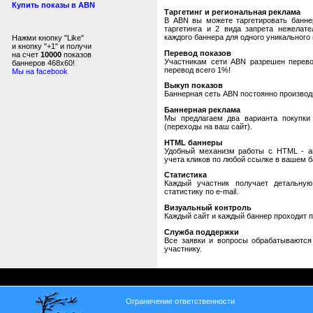
Купить показы в ABN
Таргетинг и региональная реклама
В ABN вы можете таргетировать банне
таргетинга и 2 вида запрета нежелат
каждого баннера для одного уникального 
Нажми кнопку "Like"
и кнопку "+1" и получи
Перевод показов
на счет
10000
показов
Участникам сети ABN разрешен перевод
баннеров 468x60!
перевод всего 1%!
Мы на facebook
Выкуп показов
Баннерная сеть ABN постоянно производи
Баннерная реклама
Мы предлагаем два варианта покупки 
(переходы на ваш сайт).
HTML баннеры
Удобный механизм работы с HTML - авт
учета кликов по любой ссылке в вашем б
Статистика
Каждый участник получает детальную
статистику по e-mail.
Визуальный контроль
Каждый сайт и каждый баннер проходит 
Служба поддержки
Все заявки и вопросы обрабатываютс
участнику.
Ограничение ответственности