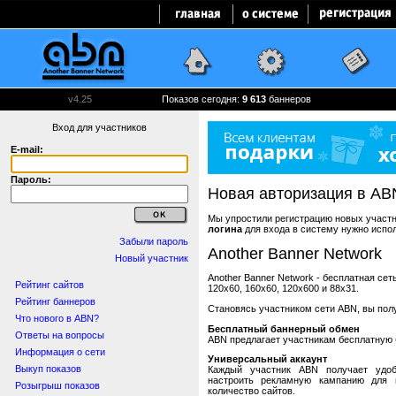
v4.25
Показов сегодня:
9 613
баннеров
Вход для участников
E-mail:
Пароль:
Новая авторизация в AB
Мы упростили регистрацию новых участни
логина
для входа в систему нужно испо
Забыли пароль
Another Banner Network
Новый участник
Another Banner Network - бесплатная се
Рейтинг сайтов
120x60, 160x60, 120x600 и 88x31.
Рейтинг баннеров
Становясь участником сети ABN, вы пол
Что нового в ABN?
Бесплатный баннерный обмен
Ответы на вопросы
ABN предлагает участникам бесплатную 
Информация о сети
Универсальный аккаунт
Выкуп показов
Каждый участник ABN получает удоб
настроить рекламную кампанию для в
Розыгрыш показов
количество сайтов.