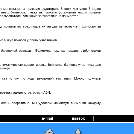
рные показы на целевую аудиторию. В сети доступно 7 видов
ельных баннеров. Также вы можете установить число показов
пользователя. Комиссия за таргетинг не взимается.
 показов во всех подсетях на другие аккаунты. Комиссия за
т выкуп показов у своих участников.
баннерной рекламы. Возможна покупка показов, либо кликов
оматическая корректировка html-кода баннера участника для
аннере.
 статистику по ходу рекламной кампании. Можно получать
проверку администраторами ABN.
я очень оперативно. Мы уделяем максимум внимания каждому