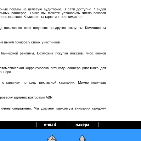
рные показы на целевую аудиторию. В сети доступно 7 видов
ельных баннеров. Также вы можете установить число показов
пользователя. Комиссия за таргетинг не взимается.
 показов во всех подсетях на другие аккаунты. Комиссия за
т выкуп показов у своих участников.
баннерной рекламы. Возможна покупка показов, либо кликов
оматическая корректировка html-кода баннера участника для
аннере.
 статистику по ходу рекламной кампании. Можно получать
проверку администраторами ABN.
я очень оперативно. Мы уделяем максимум внимания каждому