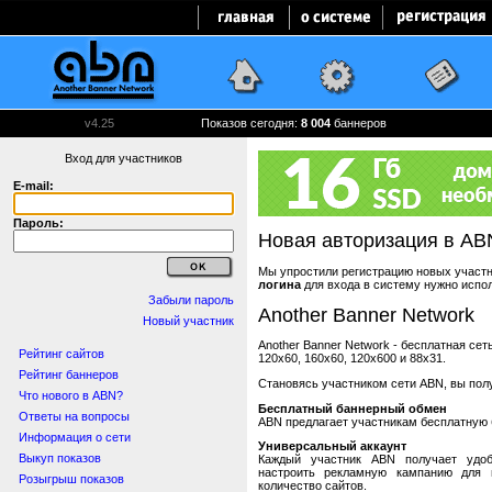
v4.25
Показов сегодня:
8 004
баннеров
Вход для участников
E-mail:
Пароль:
Новая авторизация в AB
Мы упростили регистрацию новых участни
логина
для входа в систему нужно испо
Забыли пароль
Another Banner Network
Новый участник
Another Banner Network - бесплатная се
Рейтинг сайтов
120x60, 160x60, 120x600 и 88x31.
Рейтинг баннеров
Становясь участником сети ABN, вы пол
Что нового в ABN?
Бесплатный баннерный обмен
Ответы на вопросы
ABN предлагает участникам бесплатную 
Информация о сети
Универсальный аккаунт
Выкуп показов
Каждый участник ABN получает удоб
настроить рекламную кампанию для в
Розыгрыш показов
количество сайтов.