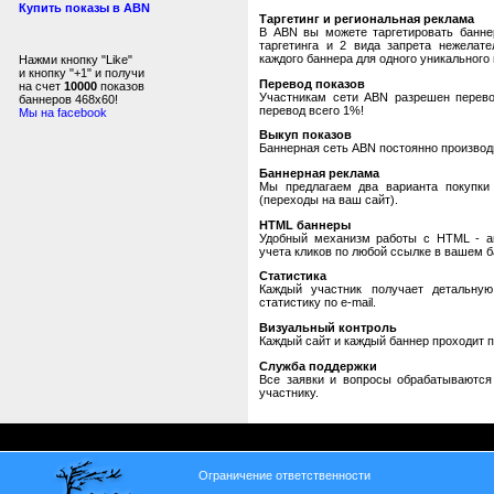
Купить показы в ABN
Таргетинг и региональная реклама
В ABN вы можете таргетировать банне
таргетинга и 2 вида запрета нежелат
каждого баннера для одного уникального 
Нажми кнопку "Like"
и кнопку "+1" и получи
Перевод показов
на счет
10000
показов
Участникам сети ABN разрешен перевод
баннеров 468x60!
перевод всего 1%!
Мы на facebook
Выкуп показов
Баннерная сеть ABN постоянно производи
Баннерная реклама
Мы предлагаем два варианта покупки 
(переходы на ваш сайт).
HTML баннеры
Удобный механизм работы с HTML - авт
учета кликов по любой ссылке в вашем б
Статистика
Каждый участник получает детальную
статистику по e-mail.
Визуальный контроль
Каждый сайт и каждый баннер проходит 
Служба поддержки
Все заявки и вопросы обрабатываютс
участнику.
Ограничение ответственности