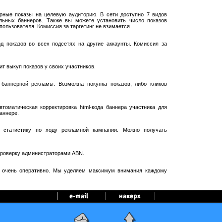
рные показы на целевую аудиторию. В сети доступно 7 видов
ельных баннеров. Также вы можете установить число показов
пользователя. Комиссия за таргетинг не взимается.
 показов во всех подсетях на другие аккаунты. Комиссия за
т выкуп показов у своих участников.
баннерной рекламы. Возможна покупка показов, либо кликов
оматическая корректировка html-кода баннера участника для
аннере.
 статистику по ходу рекламной кампании. Можно получать
проверку администраторами ABN.
я очень оперативно. Мы уделяем максимум внимания каждому