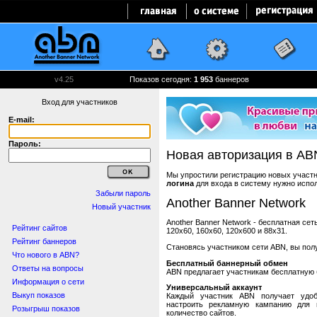
v4.25
Показов сегодня:
1 953
баннеров
Вход для участников
E-mail:
Пароль:
Новая авторизация в AB
Мы упростили регистрацию новых участни
логина
для входа в систему нужно испо
Забыли пароль
Another Banner Network
Новый участник
Another Banner Network - бесплатная се
Рейтинг сайтов
120x60, 160x60, 120x600 и 88x31.
Рейтинг баннеров
Становясь участником сети ABN, вы пол
Что нового в ABN?
Бесплатный баннерный обмен
Ответы на вопросы
ABN предлагает участникам бесплатную 
Информация о сети
Универсальный аккаунт
Выкуп показов
Каждый участник ABN получает удоб
настроить рекламную кампанию для в
Розыгрыш показов
количество сайтов.