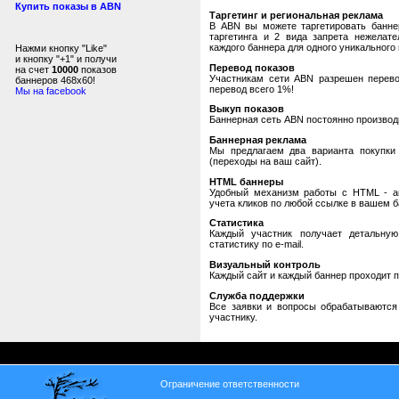
Купить показы в ABN
Таргетинг и региональная реклама
В ABN вы можете таргетировать банне
таргетинга и 2 вида запрета нежелат
каждого баннера для одного уникального 
Нажми кнопку "Like"
и кнопку "+1" и получи
Перевод показов
на счет
10000
показов
Участникам сети ABN разрешен перевод
баннеров 468x60!
перевод всего 1%!
Мы на facebook
Выкуп показов
Баннерная сеть ABN постоянно производи
Баннерная реклама
Мы предлагаем два варианта покупки 
(переходы на ваш сайт).
HTML баннеры
Удобный механизм работы с HTML - авт
учета кликов по любой ссылке в вашем б
Статистика
Каждый участник получает детальную
статистику по e-mail.
Визуальный контроль
Каждый сайт и каждый баннер проходит 
Служба поддержки
Все заявки и вопросы обрабатываютс
участнику.
Ограничение ответственности