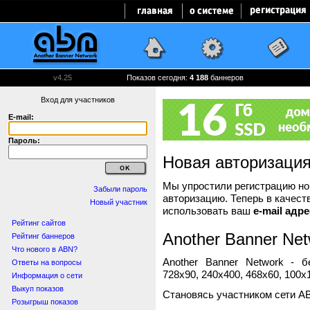
v4.25
Показов сегодня:
4 188
баннеров
Вход для участников
E-mail:
Пароль:
Новая авторизаци
Мы упростили регистрацию нов
Забыли пароль
авторизацию. Теперь в качест
Новый участник
использовать ваш
e-mail адре
Рейтинг сайтов
Another Banner Net
Рейтинг баннеров
Что нового в ABN?
Another Banner Network - 
Ответы на вопросы
728x90, 240x400, 468x60, 100x1
Информация о сети
Выкуп показов
Становясь участником сети A
Розыгрыш показов