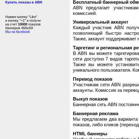
Бесплатный баннерный обм
Купить показы в ABN
ABN предлагает участника
комиссией.
Нажми кнопку "Like"
и кнопку "+1" и получи
Универсальный аккаунт
на счет
10000
показов
Каждый участник ABN получ
баннеров 468x60!
Мы на facebook
позволяющий быстро настро
Также, аккаунт поддерживает 
Таргетинг и региональная р
В ABN вы можете таргетирова
сети доступно 7 видов таргет
Также вы можете установит
уникального пользователя. Ком
Перевод показов
Участникам сети ABN разреше
аккаунты. Комиссия за перево
Выкуп показов
Баннерная сеть ABN постоянно
Баннерная реклама
Мы предлагаем два варианта 
показов, либо кликов (переход
HTML баннеры