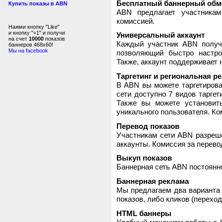
Бесплатный баннерный обм
Купить показы в ABN
ABN предлагает участника
комиссией.
Нажми кнопку "Like"
и кнопку "+1" и получи
Универсальный аккаунт
на счет
10000
показов
Каждый участник ABN получ
баннеров 468x60!
Мы на facebook
позволяющий быстро настро
Также, аккаунт поддерживает 
Таргетинг и региональная р
В ABN вы можете таргетирова
сети доступно 7 видов таргет
Также вы можете установит
уникального пользователя. Ком
Перевод показов
Участникам сети ABN разреше
аккаунты. Комиссия за перево
Выкуп показов
Баннерная сеть ABN постоянно
Баннерная реклама
Мы предлагаем два варианта 
показов, либо кликов (переход
HTML баннеры