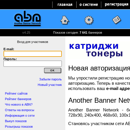
v4.25
Показов сегодня:
7 641
баннеров
Вход для участников
E-mail:
Пароль:
Новая авторизаци
Мы упростили регистрацию нов
Забыли пароль
авторизацию. Теперь в качест
Новый участник
использовать ваш
e-mail адре
Рейтинг сайтов
Another Banner Net
Рейтинг баннеров
Что нового в ABN?
Another Banner Network - 
Ответы на вопросы
728x90, 240x400, 468x60, 100x1
Информация о сети
Выкуп показов
Становясь участником сети A
Розыгрыш показов