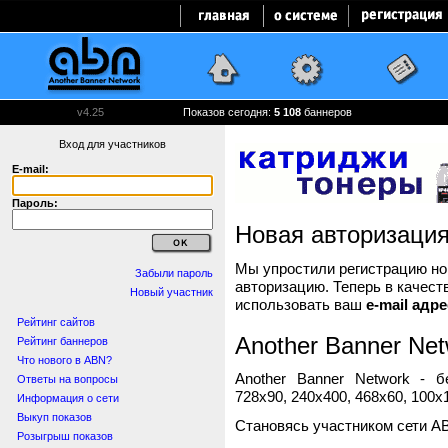
v4.25
Показов сегодня:
5 108
баннеров
Вход для участников
E-mail:
Пароль:
Новая авторизаци
Мы упростили регистрацию нов
Забыли пароль
авторизацию. Теперь в качест
Новый участник
использовать ваш
e-mail адре
Рейтинг сайтов
Another Banner Net
Рейтинг баннеров
Что нового в ABN?
Another Banner Network - 
Ответы на вопросы
728x90, 240x400, 468x60, 100x1
Информация о сети
Выкуп показов
Становясь участником сети A
Розыгрыш показов