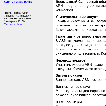
Бесплатный баннерный обм
Купить показы в ABN
ABN предлагает участника
комиссией.
Нажми кнопку "Like"
и кнопку "+1" и получи
Универсальный аккаунт
на счет
10000
показов
Каждый участник ABN получ
баннеров 468x60!
Мы на facebook
позволяющий быстро настро
Также, аккаунт поддерживает 
Таргетинг и региональная р
В ABN вы можете таргетирова
сети доступно 7 видов таргет
Также вы можете установит
уникального пользователя. Ком
Перевод показов
Участникам сети ABN разреше
аккаунты. Комиссия за перево
Выкуп показов
Баннерная сеть ABN постоянно
Баннерная реклама
Мы предлагаем два варианта 
показов, либо кликов (переход
HTML баннеры