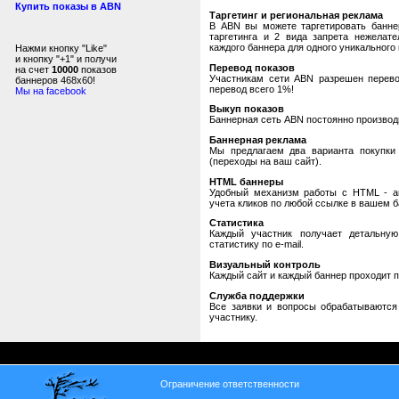
Купить показы в ABN
Таргетинг и региональная реклама
В ABN вы можете таргетировать банне
таргетинга и 2 вида запрета нежелат
каждого баннера для одного уникального 
Нажми кнопку "Like"
и кнопку "+1" и получи
Перевод показов
на счет
10000
показов
Участникам сети ABN разрешен перевод
баннеров 468x60!
перевод всего 1%!
Мы на facebook
Выкуп показов
Баннерная сеть ABN постоянно производи
Баннерная реклама
Мы предлагаем два варианта покупки 
(переходы на ваш сайт).
HTML баннеры
Удобный механизм работы с HTML - авт
учета кликов по любой ссылке в вашем б
Статистика
Каждый участник получает детальную
статистику по e-mail.
Визуальный контроль
Каждый сайт и каждый баннер проходит 
Служба поддержки
Все заявки и вопросы обрабатываютс
участнику.
Ограничение ответственности