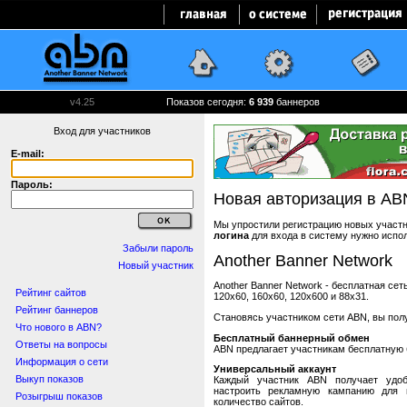
v4.25
Показов сегодня:
6 939
баннеров
Вход для участников
E-mail:
Пароль:
Новая авторизация в AB
Мы упростили регистрацию новых участни
логина
для входа в систему нужно испо
Забыли пароль
Another Banner Network
Новый участник
Another Banner Network - бесплатная се
Рейтинг сайтов
120x60, 160x60, 120x600 и 88x31.
Рейтинг баннеров
Становясь участником сети ABN, вы пол
Что нового в ABN?
Бесплатный баннерный обмен
Ответы на вопросы
ABN предлагает участникам бесплатную 
Информация о сети
Универсальный аккаунт
Выкуп показов
Каждый участник ABN получает удоб
настроить рекламную кампанию для в
Розыгрыш показов
количество сайтов.