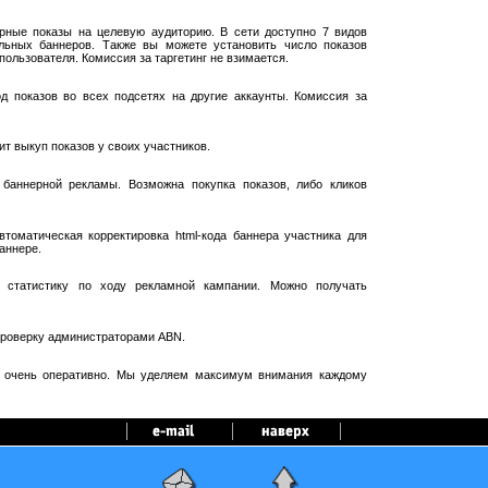
рные показы на целевую аудиторию. В сети доступно 7 видов
ельных баннеров. Также вы можете установить число показов
пользователя. Комиссия за таргетинг не взимается.
 показов во всех подсетях на другие аккаунты. Комиссия за
т выкуп показов у своих участников.
баннерной рекламы. Возможна покупка показов, либо кликов
оматическая корректировка html-кода баннера участника для
аннере.
 статистику по ходу рекламной кампании. Можно получать
проверку администраторами ABN.
я очень оперативно. Мы уделяем максимум внимания каждому