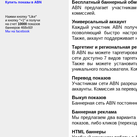
Бесплатный баннерный обм
Купить показы в ABN
ABN предлагает участника
комиссией.
Нажми кнопку "Like"
и кнопку "+1" и получи
Универсальный аккаунт
на счет
10000
показов
Каждый участник ABN получ
баннеров 468x60!
Мы на facebook
позволяющий быстро настро
Также, аккаунт поддерживает 
Таргетинг и региональная р
В ABN вы можете таргетирова
сети доступно 7 видов таргет
Также вы можете установит
уникального пользователя. Ком
Перевод показов
Участникам сети ABN разреше
аккаунты. Комиссия за перево
Выкуп показов
Баннерная сеть ABN постоянно
Баннерная реклама
Мы предлагаем два варианта 
показов, либо кликов (переход
HTML баннеры