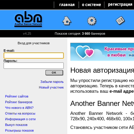
v4.25
Показов сегодня:
3 660
баннеров
Вход для участников
E-mail:
Пароль:
Новая авторизаци
Мы упростили регистрацию нов
Забыли пароль
авторизацию. Теперь в качест
Новый участник
использовать ваш
e-mail адре
Рейтинг сайтов
Another Banner Net
Рейтинг баннеров
Что нового в ABN?
Another Banner Network - 
Ответы на вопросы
728x90, 240x400, 468x60, 100x1
Информация о сети
Выкуп показов
Становясь участником сети A
Розыгрыш показов