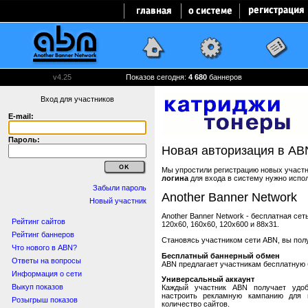
v4.25
Показов сегодня:
4 680
баннеров
Вход для участников
E-mail:
Пароль:
Новая авторизация в AB
Мы упростили регистрацию новых участни
логина
для входа в систему нужно испо
Забыли пароль
Another Banner Network
Новый участник
Another Banner Network - бесплатная се
Рейтинг сайтов
120x60, 160x60, 120x600 и 88x31.
Рейтинг баннеров
Становясь участником сети ABN, вы пол
Что нового в ABN?
Бесплатный баннерный обмен
Ответы на вопросы
ABN предлагает участникам бесплатную 
Информация о сети
Универсальный аккаунт
Выкуп показов
Каждый участник ABN получает удоб
настроить рекламную кампанию для в
Розыгрыш показов
количество сайтов.