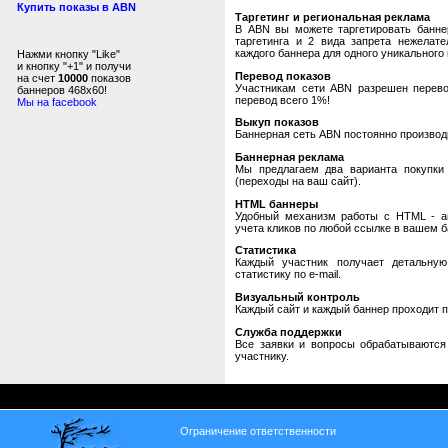
Купить показы в ABN
Таргетинг и региональная реклама
В ABN вы можете таргетировать банне
таргетинга и 2 вида запрета нежелат
каждого баннера для одного уникального 
Нажми кнопку "Like"
и кнопку "+1" и получи
Перевод показов
на счет
10000
показов
Участникам сети ABN разрешен перевод
баннеров 468x60!
перевод всего 1%!
Мы на facebook
Выкуп показов
Баннерная сеть ABN постоянно производи
Баннерная реклама
Мы предлагаем два варианта покупки 
(переходы на ваш сайт).
HTML баннеры
Удобный механизм работы с HTML - авт
учета кликов по любой ссылке в вашем б
Статистика
Каждый участник получает детальную
статистику по e-mail.
Визуальный контроль
Каждый сайт и каждый баннер проходит 
Служба поддержки
Все заявки и вопросы обрабатываютс
участнику.
Ограничение ответственности