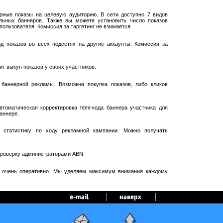
рные показы на целевую аудиторию. В сети доступно 7 видов
ельных баннеров. Также вы можете установить число показов
пользователя. Комиссия за таргетинг не взимается.
 показов во всех подсетях на другие аккаунты. Комиссия за
т выкуп показов у своих участников.
баннерной рекламы. Возможна покупка показов, либо кликов
оматическая корректировка html-кода баннера участника для
аннере.
 статистику по ходу рекламной кампании. Можно получать
проверку администраторами ABN.
я очень оперативно. Мы уделяем максимум внимания каждому