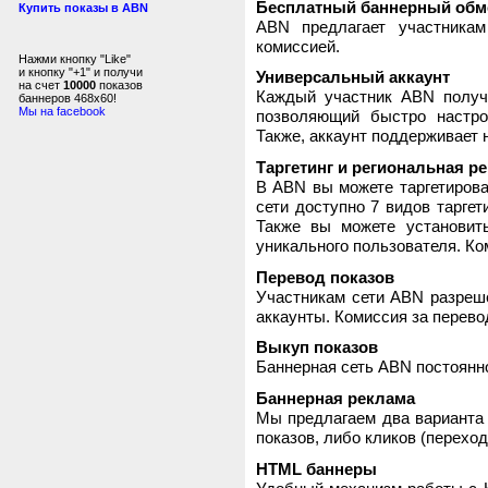
Бесплатный баннерный обм
Купить показы в ABN
ABN предлагает участника
комиссией.
Нажми кнопку "Like"
и кнопку "+1" и получи
Универсальный аккаунт
на счет
10000
показов
Каждый участник ABN получ
баннеров 468x60!
Мы на facebook
позволяющий быстро настро
Также, аккаунт поддерживает 
Таргетинг и региональная р
В ABN вы можете таргетирова
сети доступно 7 видов таргет
Также вы можете установит
уникального пользователя. Ком
Перевод показов
Участникам сети ABN разреше
аккаунты. Комиссия за перево
Выкуп показов
Баннерная сеть ABN постоянно
Баннерная реклама
Мы предлагаем два варианта 
показов, либо кликов (переход
HTML баннеры