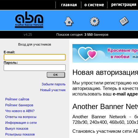
v4.25
Показов сегодня:
3 550
баннеров
Вход для участников
E-mail:
Пароль:
Новая авторизаци
Мы упростили регистрацию нов
Забыли пароль
авторизацию. Теперь в качест
Новый участник
использовать ваш
e-mail адре
Рейтинг сайтов
Another Banner Net
Рейтинг баннеров
Что нового в ABN?
Another Banner Network - 
Ответы на вопросы
728x90, 240x400, 468x60, 100x1
Информация о сети
Выкуп показов
Становясь участником сети A
Розыгрыш показов