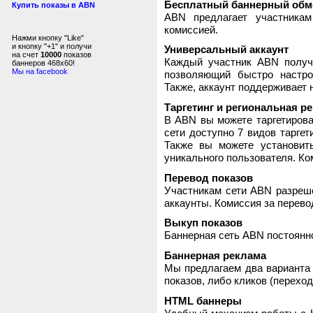
Бесплатный баннерный обм
Купить показы в ABN
ABN предлагает участника
комиссией.
Нажми кнопку "Like"
и кнопку "+1" и получи
Универсальный аккаунт
на счет
10000
показов
Каждый участник ABN получ
баннеров 468x60!
Мы на facebook
позволяющий быстро настро
Также, аккаунт поддерживает 
Таргетинг и региональная р
В ABN вы можете таргетирова
сети доступно 7 видов таргет
Также вы можете установит
уникального пользователя. Ком
Перевод показов
Участникам сети ABN разреше
аккаунты. Комиссия за перево
Выкуп показов
Баннерная сеть ABN постоянно
Баннерная реклама
Мы предлагаем два варианта 
показов, либо кликов (переход
HTML баннеры