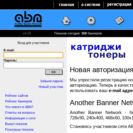
v4.25
Показов сегодня:
358
баннеров
Вход для участников
E-mail:
Пароль:
Новая авторизаци
Мы упростили регистрацию нов
Забыли пароль
авторизацию. Теперь в качест
Новый участник
использовать ваш
e-mail адре
Рейтинг сайтов
Another Banner Net
Рейтинг баннеров
Что нового в ABN?
Another Banner Network - 
Ответы на вопросы
728x90, 240x400, 468x60, 100x1
Информация о сети
Выкуп показов
Становясь участником сети A
Розыгрыш показов