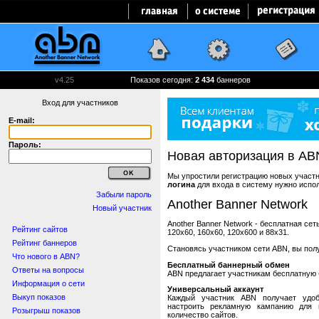
v4.25
Показов сегодня:
2 434
баннеров
Вход для участников
E-mail:
Пароль:
Новая авторизация в AB
Мы упростили регистрацию новых участни
логина
для входа в систему нужно испо
Забыли пароль
Another Banner Network
Новый участник
Another Banner Network - бесплатная се
Рейтинг сайтов
120x60, 160x60, 120x600 и 88x31.
Рейтинг баннеров
Становясь участником сети ABN, вы пол
Что нового в ABN?
Бесплатный баннерный обмен
Ответы на вопросы
ABN предлагает участникам бесплатную 
Информация о сети
Универсальный аккаунт
Выкуп показов
Каждый участник ABN получает удоб
настроить рекламную кампанию для в
Розыгрыш показов
количество сайтов.