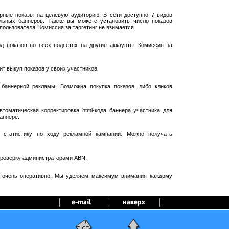
рные показы на целевую аудиторию. В сети доступно 7 видов
ельных баннеров. Также вы можете установить число показов
пользователя. Комиссия за таргетинг не взимается.
 показов во всех подсетях на другие аккаунты. Комиссия за
т выкуп показов у своих участников.
баннерной рекламы. Возможна покупка показов, либо кликов
оматическая корректировка html-кода баннера участника для
аннере.
 статистику по ходу рекламной кампании. Можно получать
проверку администраторами ABN.
я очень оперативно. Мы уделяем максимум внимания каждому