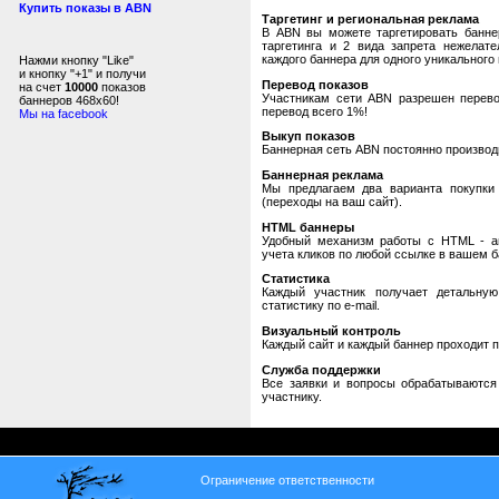
Купить показы в ABN
Таргетинг и региональная реклама
В ABN вы можете таргетировать банне
таргетинга и 2 вида запрета нежелат
каждого баннера для одного уникального 
Нажми кнопку "Like"
и кнопку "+1" и получи
Перевод показов
на счет
10000
показов
Участникам сети ABN разрешен перевод
баннеров 468x60!
перевод всего 1%!
Мы на facebook
Выкуп показов
Баннерная сеть ABN постоянно производи
Баннерная реклама
Мы предлагаем два варианта покупки 
(переходы на ваш сайт).
HTML баннеры
Удобный механизм работы с HTML - авт
учета кликов по любой ссылке в вашем б
Статистика
Каждый участник получает детальную
статистику по e-mail.
Визуальный контроль
Каждый сайт и каждый баннер проходит 
Служба поддержки
Все заявки и вопросы обрабатываютс
участнику.
Ограничение ответственности