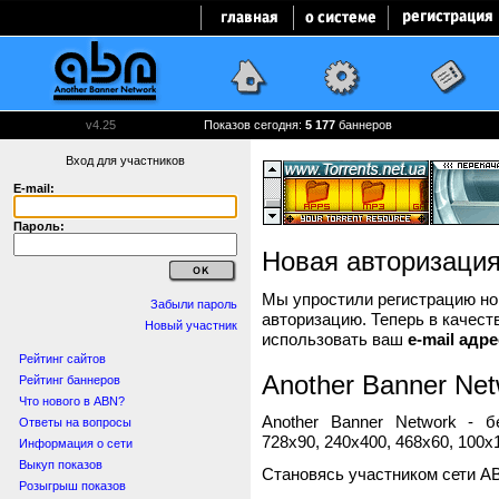
v4.25
Показов сегодня:
5 177
баннеров
Вход для участников
E-mail:
Пароль:
Новая авторизаци
Мы упростили регистрацию нов
Забыли пароль
авторизацию. Теперь в качест
Новый участник
использовать ваш
e-mail адре
Рейтинг сайтов
Another Banner Net
Рейтинг баннеров
Что нового в ABN?
Another Banner Network - 
Ответы на вопросы
728x90, 240x400, 468x60, 100x1
Информация о сети
Выкуп показов
Становясь участником сети A
Розыгрыш показов