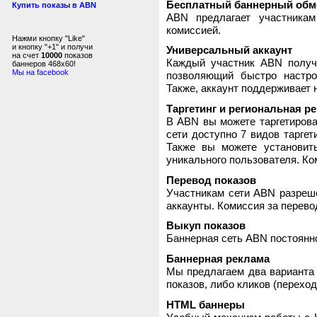
Бесплатный баннерный обм
Купить показы в ABN
ABN предлагает участника
комиссией.
Нажми кнопку "Like"
и кнопку "+1" и получи
Универсальный аккаунт
на счет
10000
показов
Каждый участник ABN получ
баннеров 468x60!
Мы на facebook
позволяющий быстро настро
Также, аккаунт поддерживает 
Таргетинг и региональная р
В ABN вы можете таргетирова
сети доступно 7 видов таргет
Также вы можете установит
уникального пользователя. Ком
Перевод показов
Участникам сети ABN разреше
аккаунты. Комиссия за перево
Выкуп показов
Баннерная сеть ABN постоянно
Баннерная реклама
Мы предлагаем два варианта 
показов, либо кликов (переход
HTML баннеры