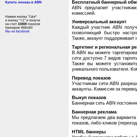
Бесплатный баннерный обм
Купить показы в ABN
ABN предлагает участника
комиссией.
Нажми кнопку "Like"
и кнопку "+1" и получи
Универсальный аккаунт
на счет
10000
показов
Каждый участник ABN получ
баннеров 468x60!
Мы на facebook
позволяющий быстро настро
Также, аккаунт поддерживает 
Таргетинг и региональная р
В ABN вы можете таргетирова
сети доступно 7 видов таргет
Также вы можете установит
уникального пользователя. Ком
Перевод показов
Участникам сети ABN разреше
аккаунты. Комиссия за перево
Выкуп показов
Баннерная сеть ABN постоянно
Баннерная реклама
Мы предлагаем два варианта 
показов, либо кликов (переход
HTML баннеры