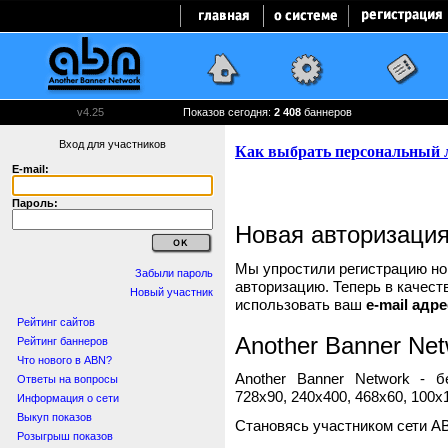
v4.25
Показов сегодня:
2 408
баннеров
Вход для участников
E-mail:
Пароль:
Новая авторизаци
Мы упростили регистрацию нов
Забыли пароль
авторизацию. Теперь в качест
Новый участник
использовать ваш
e-mail адре
Рейтинг сайтов
Another Banner Net
Рейтинг баннеров
Что нового в ABN?
Another Banner Network - 
Ответы на вопросы
728x90, 240x400, 468x60, 100x1
Информация о сети
Выкуп показов
Становясь участником сети A
Розыгрыш показов