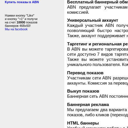
Бесплатный баннерный обм
Купить показы в ABN
ABN предлагает участника
комиссией.
Нажми кнопку "Like"
и кнопку "+1" и получи
Универсальный аккаунт
на счет
10000
показов
Каждый участник ABN получ
баннеров 468x60!
Мы на facebook
позволяющий быстро настро
Также, аккаунт поддерживает 
Таргетинг и региональная р
В ABN вы можете таргетирова
сети доступно 7 видов таргет
Также вы можете установит
уникального пользователя. Ком
Перевод показов
Участникам сети ABN разреше
аккаунты. Комиссия за перево
Выкуп показов
Баннерная сеть ABN постоянно
Баннерная реклама
Мы предлагаем два варианта 
показов, либо кликов (переход
HTML баннеры