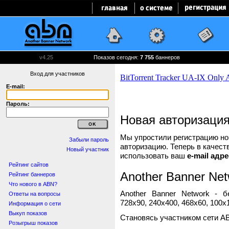
v4.25
Показов сегодня:
7 755
баннеров
Вход для участников
E-mail:
Пароль:
Новая авторизаци
Мы упростили регистрацию нов
Забыли пароль
авторизацию. Теперь в качест
Новый участник
использовать ваш
e-mail адре
Рейтинг сайтов
Another Banner Net
Рейтинг баннеров
Что нового в ABN?
Another Banner Network - 
Ответы на вопросы
728x90, 240x400, 468x60, 100x1
Информация о сети
Выкуп показов
Становясь участником сети A
Розыгрыш показов