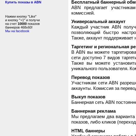
Бесплатный баннерный обм
Купить показы в ABN
ABN предлагает участника
комиссией.
Нажми кнопку "Like"
и кнопку "+1" и получи
Универсальный аккаунт
на счет
10000
показов
Каждый участник ABN получ
баннеров 468x60!
Мы на facebook
позволяющий быстро настро
Также, аккаунт поддерживает 
Таргетинг и региональная р
В ABN вы можете таргетирова
сети доступно 7 видов таргет
Также вы можете установит
уникального пользователя. Ком
Перевод показов
Участникам сети ABN разреше
аккаунты. Комиссия за перево
Выкуп показов
Баннерная сеть ABN постоянно
Баннерная реклама
Мы предлагаем два варианта 
показов, либо кликов (переход
HTML баннеры