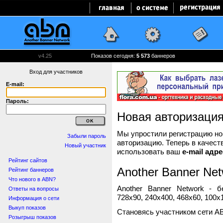
v4.25
Показов сегодня:
5 574
баннеров
Вход для участников
E-mail:
Пароль:
Новая авторизаци
Мы упростили регистрацию нов
Забыли пароль
авторизацию. Теперь в качест
Новый участник
использовать ваш
e-mail адре
Рейтинг сайтов
Another Banner Net
Рейтинг баннеров
Что нового в ABN?
Another Banner Network - 
Ответы на вопросы
728x90, 240x400, 468x60, 100x1
Информация о сети
Выкуп показов
Становясь участником сети A
Розыгрыш показов