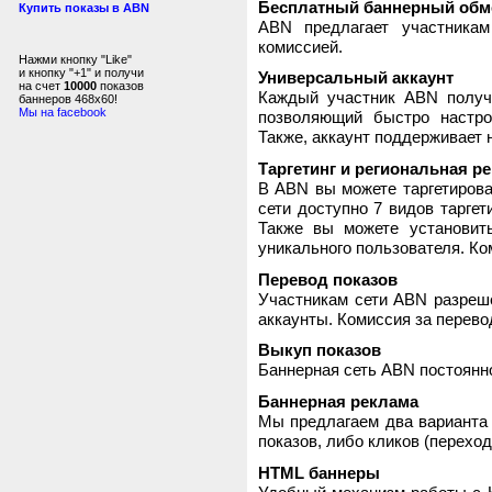
Бесплатный баннерный обм
Купить показы в ABN
ABN предлагает участника
комиссией.
Нажми кнопку "Like"
и кнопку "+1" и получи
Универсальный аккаунт
на счет
10000
показов
Каждый участник ABN получ
баннеров 468x60!
Мы на facebook
позволяющий быстро настро
Также, аккаунт поддерживает 
Таргетинг и региональная р
В ABN вы можете таргетирова
сети доступно 7 видов таргет
Также вы можете установит
уникального пользователя. Ком
Перевод показов
Участникам сети ABN разреше
аккаунты. Комиссия за перево
Выкуп показов
Баннерная сеть ABN постоянно
Баннерная реклама
Мы предлагаем два варианта 
показов, либо кликов (переход
HTML баннеры