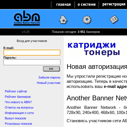
v4.25
Показов сегодня:
3 951
баннеров
Вход для участников
E-mail:
Пароль:
Новая авторизаци
Мы упростили регистрацию нов
Забыли пароль
авторизацию. Теперь в качест
Новый участник
использовать ваш
e-mail адре
Рейтинг сайтов
Another Banner Net
Рейтинг баннеров
Что нового в ABN?
Another Banner Network - 
Ответы на вопросы
728x90, 240x400, 468x60, 100x1
Информация о сети
Выкуп показов
Становясь участником сети A
Розыгрыш показов