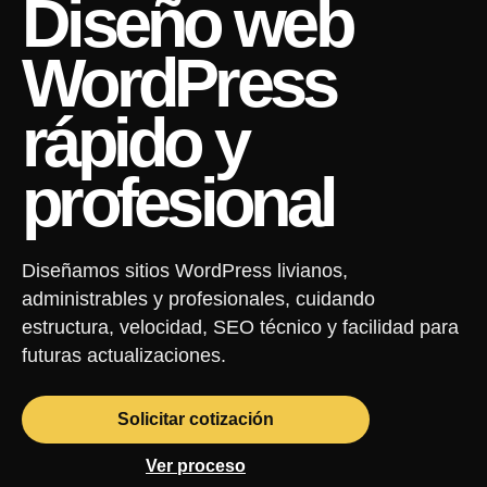
Diseño web
WordPress
rápido y
profesional
Diseñamos sitios WordPress livianos,
administrables y profesionales, cuidando
estructura, velocidad, SEO técnico y facilidad para
futuras actualizaciones.
Solicitar cotización
Ver proceso