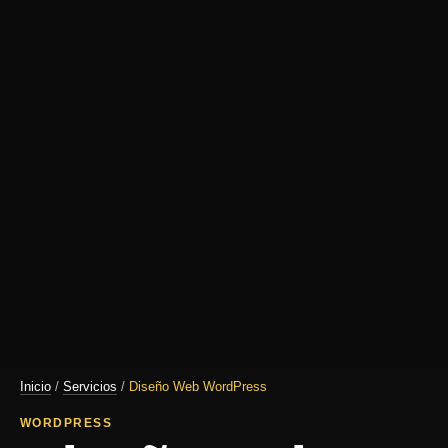
Inicio
/
Servicios
/
Diseño Web WordPress
WORDPRESS