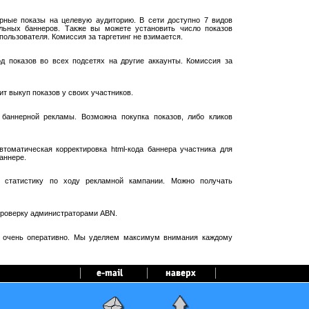
рные показы на целевую аудиторию. В сети доступно 7 видов
ельных баннеров. Также вы можете установить число показов
пользователя. Комиссия за таргетинг не взимается.
 показов во всех подсетях на другие аккаунты. Комиссия за
т выкуп показов у своих участников.
баннерной рекламы. Возможна покупка показов, либо кликов
оматическая корректировка html-кода баннера участника для
аннере.
 статистику по ходу рекламной кампании. Можно получать
проверку администраторами ABN.
я очень оперативно. Мы уделяем максимум внимания каждому