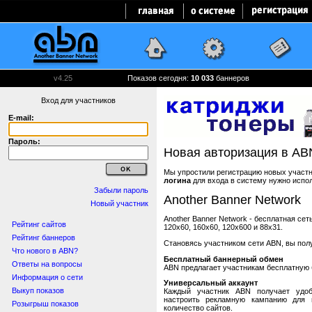
v4.25
Показов сегодня:
10 033
баннеров
Вход для участников
E-mail:
Пароль:
Новая авторизация в AB
Мы упростили регистрацию новых участни
логина
для входа в систему нужно испо
Забыли пароль
Another Banner Network
Новый участник
Another Banner Network - бесплатная се
Рейтинг сайтов
120x60, 160x60, 120x600 и 88x31.
Рейтинг баннеров
Становясь участником сети ABN, вы пол
Что нового в ABN?
Бесплатный баннерный обмен
Ответы на вопросы
ABN предлагает участникам бесплатную 
Информация о сети
Универсальный аккаунт
Выкуп показов
Каждый участник ABN получает удоб
настроить рекламную кампанию для в
Розыгрыш показов
количество сайтов.