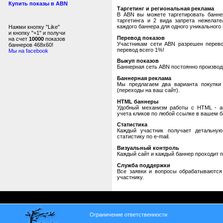
Купить показы в ABN
Таргетинг и региональная реклама
В ABN вы можете таргетировать банне
таргетинга и 2 вида запрета нежелат
каждого баннера для одного уникального 
Нажми кнопку "Like"
и кнопку "+1" и получи
Перевод показов
на счет
10000
показов
Участникам сети ABN разрешен перевод
баннеров 468x60!
перевод всего 1%!
Мы на facebook
Выкуп показов
Баннерная сеть ABN постоянно производи
Баннерная реклама
Мы предлагаем два варианта покупки 
(переходы на ваш сайт).
HTML баннеры
Удобный механизм работы с HTML - авт
учета кликов по любой ссылке в вашем б
Статистика
Каждый участник получает детальную
статистику по e-mail.
Визуальный контроль
Каждый сайт и каждый баннер проходит 
Служба поддержки
Все заявки и вопросы обрабатываютс
участнику.
Ограничение ответственности