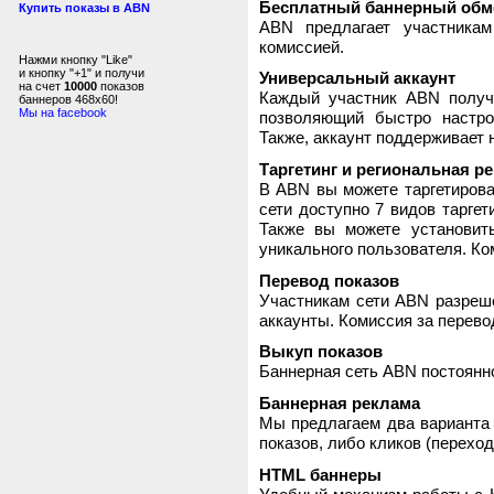
Бесплатный баннерный обм
Купить показы в ABN
ABN предлагает участника
комиссией.
Нажми кнопку "Like"
и кнопку "+1" и получи
Универсальный аккаунт
на счет
10000
показов
Каждый участник ABN получ
баннеров 468x60!
Мы на facebook
позволяющий быстро настро
Также, аккаунт поддерживает 
Таргетинг и региональная р
В ABN вы можете таргетирова
сети доступно 7 видов таргет
Также вы можете установит
уникального пользователя. Ком
Перевод показов
Участникам сети ABN разреше
аккаунты. Комиссия за перево
Выкуп показов
Баннерная сеть ABN постоянно
Баннерная реклама
Мы предлагаем два варианта 
показов, либо кликов (переход
HTML баннеры