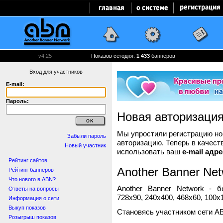
v4.25
Показов сегодня:
1 433
баннеров
Вход для участников
E-mail:
Пароль:
Новая авторизаци
Мы упростили регистрацию нов
Забыли пароль
авторизацию. Теперь в качест
Новый участник
использовать ваш
e-mail адре
Рейтинг сайтов
Another Banner Net
Рейтинг баннеров
Что нового в ABN?
Another Banner Network - 
Ответы на вопросы
728x90, 240x400, 468x60, 100x1
Информация о сети
Выкуп показов
Становясь участником сети A
Розыгрыш показов