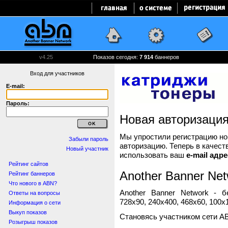
v4.25
Показов сегодня:
7 914
баннеров
Вход для участников
E-mail:
Пароль:
Новая авторизаци
Мы упростили регистрацию нов
Забыли пароль
авторизацию. Теперь в качест
Новый участник
использовать ваш
e-mail адре
Рейтинг сайтов
Another Banner Net
Рейтинг баннеров
Что нового в ABN?
Another Banner Network - 
Ответы на вопросы
728x90, 240x400, 468x60, 100x1
Информация о сети
Выкуп показов
Становясь участником сети A
Розыгрыш показов