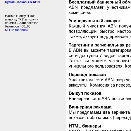
Бесплатный баннерный обм
Купить показы в ABN
ABN предлагает участника
комиссией.
Нажми кнопку "Like"
и кнопку "+1" и получи
Универсальный аккаунт
на счет
10000
показов
Каждый участник ABN получ
баннеров 468x60!
Мы на facebook
позволяющий быстро настро
Также, аккаунт поддерживает 
Таргетинг и региональная р
В ABN вы можете таргетирова
сети доступно 7 видов таргет
Также вы можете установит
уникального пользователя. Ком
Перевод показов
Участникам сети ABN разреше
аккаунты. Комиссия за перево
Выкуп показов
Баннерная сеть ABN постоянно
Баннерная реклама
Мы предлагаем два варианта 
показов, либо кликов (переход
HTML баннеры