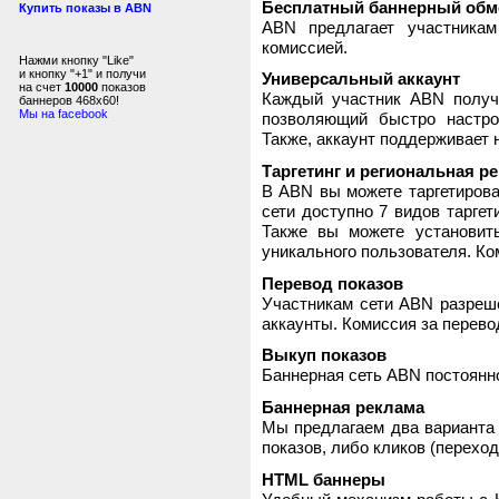
Бесплатный баннерный обм
Купить показы в ABN
ABN предлагает участника
комиссией.
Нажми кнопку "Like"
и кнопку "+1" и получи
Универсальный аккаунт
на счет
10000
показов
Каждый участник ABN получ
баннеров 468x60!
Мы на facebook
позволяющий быстро настро
Также, аккаунт поддерживает 
Таргетинг и региональная р
В ABN вы можете таргетирова
сети доступно 7 видов таргет
Также вы можете установит
уникального пользователя. Ком
Перевод показов
Участникам сети ABN разреше
аккаунты. Комиссия за перево
Выкуп показов
Баннерная сеть ABN постоянно
Баннерная реклама
Мы предлагаем два варианта 
показов, либо кликов (переход
HTML баннеры