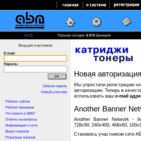
v4.25
Показов сегодня:
6 674
баннеров
Вход для участников
E-mail:
Пароль:
Новая авторизаци
Мы упростили регистрацию нов
Забыли пароль
авторизацию. Теперь в качест
Новый участник
использовать ваш
e-mail адре
Рейтинг сайтов
Another Banner Net
Рейтинг баннеров
Что нового в ABN?
Another Banner Network - 
Ответы на вопросы
728x90, 240x400, 468x60, 100x1
Информация о сети
Выкуп показов
Становясь участником сети A
Розыгрыш показов