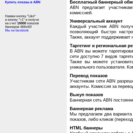
Бесплатный баннерный обм
Купить показы в ABN
ABN предлагает участника
комиссией.
Нажми кнопку "Like"
и кнопку "+1" и получи
Универсальный аккаунт
на счет
10000
показов
Каждый участник ABN получ
баннеров 468x60!
Мы на facebook
позволяющий быстро настро
Также, аккаунт поддерживает 
Таргетинг и региональная р
В ABN вы можете таргетирова
сети доступно 7 видов таргет
Также вы можете установит
уникального пользователя. Ком
Перевод показов
Участникам сети ABN разреше
аккаунты. Комиссия за перево
Выкуп показов
Баннерная сеть ABN постоянно
Баннерная реклама
Мы предлагаем два варианта 
показов, либо кликов (переход
HTML баннеры