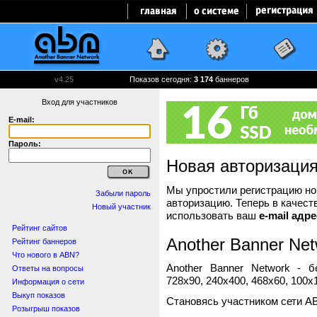
v4.25
Показов сегодня:
3 174
баннеров
Вход для участников
E-mail:
Пароль:
Новая авторизаци
Мы упростили регистрацию нов
Забыли пароль
авторизацию. Теперь в качест
Новый участник
использовать ваш
e-mail адре
Рейтинг сайтов
Another Banner Net
Рейтинг баннеров
Что нового в ABN?
Another Banner Network - 
Ответы на вопросы
728x90, 240x400, 468x60, 100x1
Информация о сети
Выкуп показов
Становясь участником сети A
Розыгрыш показов