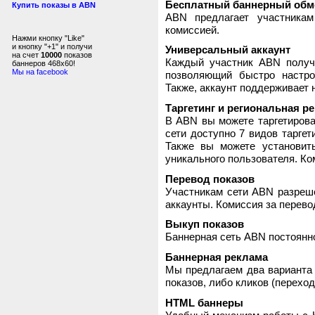
Бесплатный баннерный обм
Купить показы в ABN
ABN предлагает участника
комиссией.
Нажми кнопку "Like"
и кнопку "+1" и получи
Универсальный аккаунт
на счет
10000
показов
Каждый участник ABN получ
баннеров 468x60!
Мы на facebook
позволяющий быстро настро
Также, аккаунт поддерживает 
Таргетинг и региональная р
В ABN вы можете таргетирова
сети доступно 7 видов таргет
Также вы можете установит
уникального пользователя. Ком
Перевод показов
Участникам сети ABN разреше
аккаунты. Комиссия за перево
Выкуп показов
Баннерная сеть ABN постоянно
Баннерная реклама
Мы предлагаем два варианта 
показов, либо кликов (переход
HTML баннеры