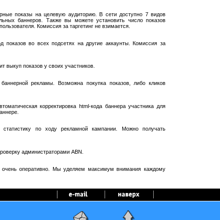
рные показы на целевую аудиторию. В сети доступно 7 видов
ельных баннеров. Также вы можете установить число показов
пользователя. Комиссия за таргетинг не взимается.
 показов во всех подсетях на другие аккаунты. Комиссия за
т выкуп показов у своих участников.
баннерной рекламы. Возможна покупка показов, либо кликов
оматическая корректировка html-кода баннера участника для
аннере.
 статистику по ходу рекламной кампании. Можно получать
проверку администраторами ABN.
я очень оперативно. Мы уделяем максимум внимания каждому