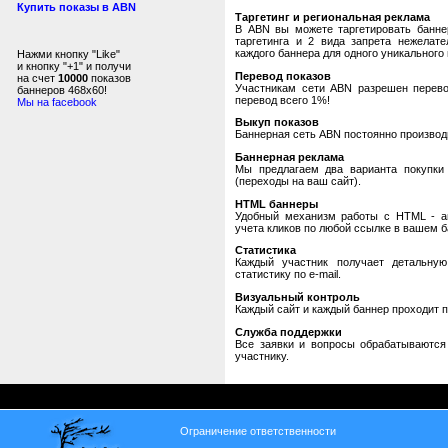
Купить показы в ABN
Таргетинг и региональная реклама
В ABN вы можете таргетировать банне
таргетинга и 2 вида запрета нежелат
каждого баннера для одного уникального 
Нажми кнопку "Like"
и кнопку "+1" и получи
Перевод показов
на счет
10000
показов
Участникам сети ABN разрешен перевод
баннеров 468x60!
перевод всего 1%!
Мы на facebook
Выкуп показов
Баннерная сеть ABN постоянно производи
Баннерная реклама
Мы предлагаем два варианта покупки 
(переходы на ваш сайт).
HTML баннеры
Удобный механизм работы с HTML - авт
учета кликов по любой ссылке в вашем б
Статистика
Каждый участник получает детальную
статистику по e-mail.
Визуальный контроль
Каждый сайт и каждый баннер проходит 
Служба поддержки
Все заявки и вопросы обрабатываютс
участнику.
Ограничение ответственности