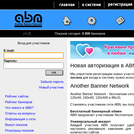
v4.25
Показов сегодня:
4 009
баннеров
Вход для участников
E-mail:
Пароль:
Новая авторизация в AB
Мы упростили регистрацию новых участни
логина
для входа в систему нужно испо
Забыли пароль
Another Banner Network
Новый участник
Another Banner Network - бесплатная се
Рейтинг сайтов
120x60, 160x60, 120x600 и 88x31.
Рейтинг баннеров
Становясь участником сети ABN, вы пол
Что нового в ABN?
Бесплатный баннерный обмен
Ответы на вопросы
ABN предлагает участникам бесплатную 
Информация о сети
Универсальный аккаунт
Выкуп показов
Каждый участник ABN получает удоб
настроить рекламную кампанию для в
Розыгрыш показов
количество сайтов.