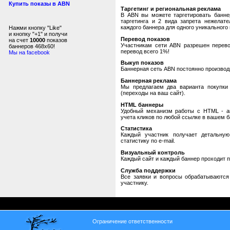
Купить показы в ABN
Таргетинг и региональная реклама
В ABN вы можете таргетировать банне
таргетинга и 2 вида запрета нежелат
каждого баннера для одного уникального 
Нажми кнопку "Like"
и кнопку "+1" и получи
Перевод показов
на счет
10000
показов
Участникам сети ABN разрешен перевод
баннеров 468x60!
перевод всего 1%!
Мы на facebook
Выкуп показов
Баннерная сеть ABN постоянно производи
Баннерная реклама
Мы предлагаем два варианта покупки 
(переходы на ваш сайт).
HTML баннеры
Удобный механизм работы с HTML - авт
учета кликов по любой ссылке в вашем б
Статистика
Каждый участник получает детальную
статистику по e-mail.
Визуальный контроль
Каждый сайт и каждый баннер проходит 
Служба поддержки
Все заявки и вопросы обрабатываютс
участнику.
Ограничение ответственности