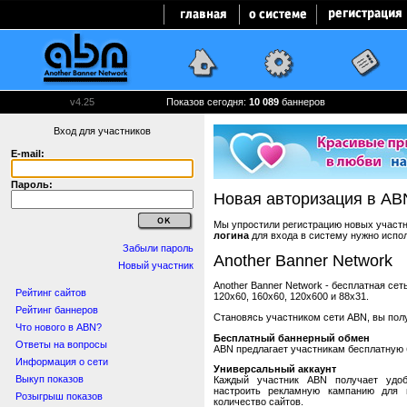
v4.25
Показов сегодня:
10 089
баннеров
Вход для участников
E-mail:
Пароль:
Новая авторизация в AB
Мы упростили регистрацию новых участни
логина
для входа в систему нужно испо
Забыли пароль
Another Banner Network
Новый участник
Another Banner Network - бесплатная се
Рейтинг сайтов
120x60, 160x60, 120x600 и 88x31.
Рейтинг баннеров
Становясь участником сети ABN, вы пол
Что нового в ABN?
Бесплатный баннерный обмен
Ответы на вопросы
ABN предлагает участникам бесплатную 
Информация о сети
Универсальный аккаунт
Выкуп показов
Каждый участник ABN получает удоб
настроить рекламную кампанию для в
Розыгрыш показов
количество сайтов.