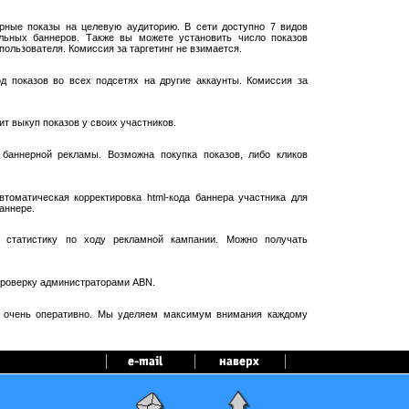
рные показы на целевую аудиторию. В сети доступно 7 видов
ельных баннеров. Также вы можете установить число показов
пользователя. Комиссия за таргетинг не взимается.
 показов во всех подсетях на другие аккаунты. Комиссия за
т выкуп показов у своих участников.
баннерной рекламы. Возможна покупка показов, либо кликов
оматическая корректировка html-кода баннера участника для
аннере.
 статистику по ходу рекламной кампании. Можно получать
проверку администраторами ABN.
я очень оперативно. Мы уделяем максимум внимания каждому