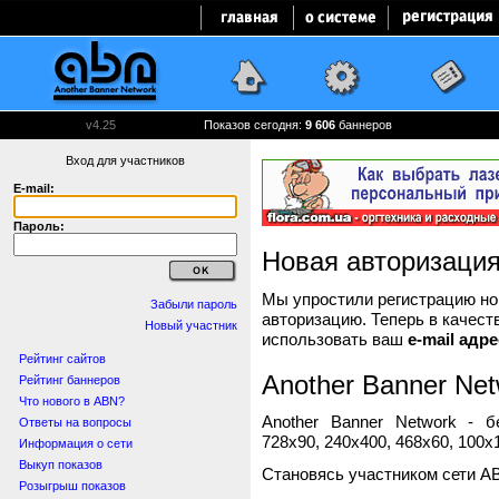
v4.25
Показов сегодня:
9 606
баннеров
Вход для участников
E-mail:
Пароль:
Новая авторизаци
Мы упростили регистрацию нов
Забыли пароль
авторизацию. Теперь в качест
Новый участник
использовать ваш
e-mail адре
Рейтинг сайтов
Another Banner Net
Рейтинг баннеров
Что нового в ABN?
Another Banner Network - 
Ответы на вопросы
728x90, 240x400, 468x60, 100x1
Информация о сети
Выкуп показов
Становясь участником сети A
Розыгрыш показов