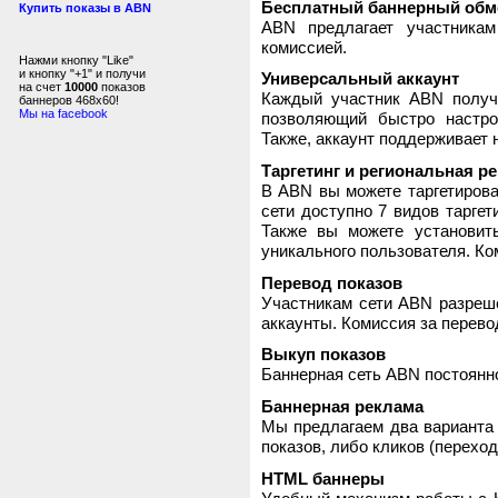
Бесплатный баннерный обм
Купить показы в ABN
ABN предлагает участника
комиссией.
Нажми кнопку "Like"
и кнопку "+1" и получи
Универсальный аккаунт
на счет
10000
показов
Каждый участник ABN получ
баннеров 468x60!
Мы на facebook
позволяющий быстро настро
Также, аккаунт поддерживает 
Таргетинг и региональная р
В ABN вы можете таргетирова
сети доступно 7 видов таргет
Также вы можете установит
уникального пользователя. Ком
Перевод показов
Участникам сети ABN разреше
аккаунты. Комиссия за перево
Выкуп показов
Баннерная сеть ABN постоянно
Баннерная реклама
Мы предлагаем два варианта 
показов, либо кликов (переход
HTML баннеры