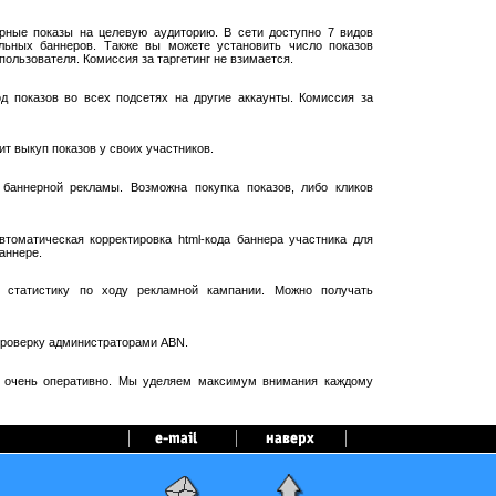
рные показы на целевую аудиторию. В сети доступно 7 видов
ельных баннеров. Также вы можете установить число показов
пользователя. Комиссия за таргетинг не взимается.
 показов во всех подсетях на другие аккаунты. Комиссия за
т выкуп показов у своих участников.
баннерной рекламы. Возможна покупка показов, либо кликов
оматическая корректировка html-кода баннера участника для
аннере.
 статистику по ходу рекламной кампании. Можно получать
проверку администраторами ABN.
я очень оперативно. Мы уделяем максимум внимания каждому