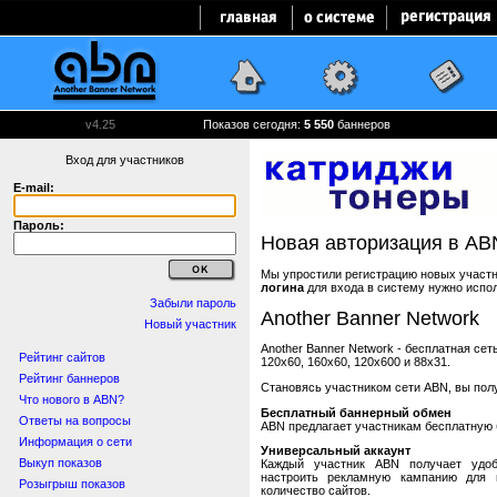
v4.25
Показов сегодня:
5 550
баннеров
Вход для участников
E-mail:
Пароль:
Новая авторизация в AB
Мы упростили регистрацию новых участни
логина
для входа в систему нужно испо
Забыли пароль
Another Banner Network
Новый участник
Another Banner Network - бесплатная се
Рейтинг сайтов
120x60, 160x60, 120x600 и 88x31.
Рейтинг баннеров
Становясь участником сети ABN, вы пол
Что нового в ABN?
Бесплатный баннерный обмен
Ответы на вопросы
ABN предлагает участникам бесплатную 
Информация о сети
Универсальный аккаунт
Выкуп показов
Каждый участник ABN получает удоб
настроить рекламную кампанию для в
Розыгрыш показов
количество сайтов.