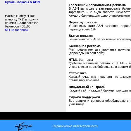
Купить показы в ABN
Таргетинг и региональная реклама
В ABN вы можете таргетировать банне
таргетинга и 2 вида запрета нежелат
каждого баннера для одного уникального 
Нажми кнопку "Like"
и кнопку "+1" и получи
Перевод показов
на счет
10000
показов
Участникам сети ABN разрешен перевод
баннеров 468x60!
перевод всего 1%!
Мы на facebook
Выкуп показов
Баннерная сеть ABN постоянно производи
Баннерная реклама
Мы предлагаем два варианта покупки 
(переходы на ваш сайт).
HTML баннеры
Удобный механизм работы с HTML - авт
учета кликов по любой ссылке в вашем б
Статистика
Каждый участник получает детальную
статистику по e-mail.
Визуальный контроль
Каждый сайт и каждый баннер проходит 
Служба поддержки
Все заявки и вопросы обрабатываютс
участнику.
Ограничение ответственности