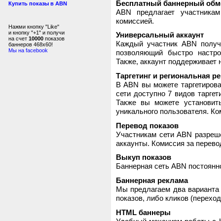
Бесплатный баннерный обм
Купить показы в ABN
ABN предлагает участника
комиссией.
Нажми кнопку "Like"
и кнопку "+1" и получи
Универсальный аккаунт
на счет
10000
показов
Каждый участник ABN получ
баннеров 468x60!
Мы на facebook
позволяющий быстро настро
Также, аккаунт поддерживает 
Таргетинг и региональная р
В ABN вы можете таргетирова
сети доступно 7 видов таргет
Также вы можете установит
уникального пользователя. Ком
Перевод показов
Участникам сети ABN разреше
аккаунты. Комиссия за перево
Выкуп показов
Баннерная сеть ABN постоянно
Баннерная реклама
Мы предлагаем два варианта 
показов, либо кликов (переход
HTML баннеры