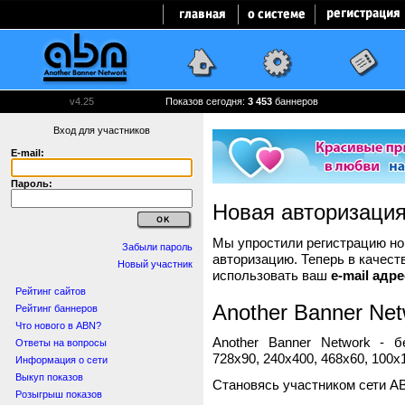
v4.25
Показов сегодня:
3 453
баннеров
Вход для участников
E-mail:
Пароль:
Новая авторизаци
Мы упростили регистрацию нов
Забыли пароль
авторизацию. Теперь в качест
Новый участник
использовать ваш
e-mail адре
Рейтинг сайтов
Another Banner Net
Рейтинг баннеров
Что нового в ABN?
Another Banner Network - 
Ответы на вопросы
728x90, 240x400, 468x60, 100x1
Информация о сети
Выкуп показов
Становясь участником сети A
Розыгрыш показов