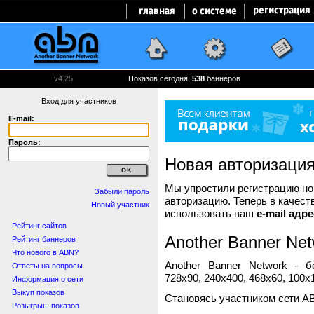
v4.25
Показов сегодня:
538
баннеров
Вход для участников
E-mail:
Пароль:
Новая авторизаци
Мы упростили регистрацию нов
Забыли пароль
авторизацию. Теперь в качест
Новый участник
использовать ваш
e-mail адре
Рейтинг сайтов
Another Banner Net
Рейтинг баннеров
Что нового в ABN?
Another Banner Network - 
Ответы на вопросы
728x90, 240x400, 468x60, 100x1
Информация о сети
Выкуп показов
Становясь участником сети A
Розыгрыш показов