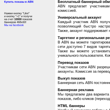
Бесплатный баннерный обм
Купить показы в ABN
ABN предлагает участника
комиссией.
Нажми кнопку "Like"
и кнопку "+1" и получи
Универсальный аккаунт
на счет
10000
показов
Каждый участник ABN получ
баннеров 468x60!
Мы на facebook
позволяющий быстро настро
Также, аккаунт поддерживает 
Таргетинг и региональная р
В ABN вы можете таргетирова
сети доступно 7 видов таргет
Также вы можете установит
уникального пользователя. Ком
Перевод показов
Участникам сети ABN разреше
аккаунты. Комиссия за перево
Выкуп показов
Баннерная сеть ABN постоянно
Баннерная реклама
Мы предлагаем два варианта 
показов, либо кликов (переход
HTML баннеры