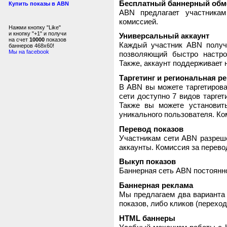
Бесплатный баннерный обм
Купить показы в ABN
ABN предлагает участника
комиссией.
Нажми кнопку "Like"
и кнопку "+1" и получи
Универсальный аккаунт
на счет
10000
показов
Каждый участник ABN получ
баннеров 468x60!
Мы на facebook
позволяющий быстро настро
Также, аккаунт поддерживает 
Таргетинг и региональная р
В ABN вы можете таргетирова
сети доступно 7 видов таргет
Также вы можете установит
уникального пользователя. Ком
Перевод показов
Участникам сети ABN разреше
аккаунты. Комиссия за перево
Выкуп показов
Баннерная сеть ABN постоянно
Баннерная реклама
Мы предлагаем два варианта 
показов, либо кликов (переход
HTML баннеры