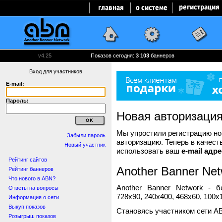
v4.25
Показов сегодня:
3 103
баннеров
Вход для участников
E-mail:
Пароль:
Новая авторизаци
Мы упростили регистрацию нов
Забыли пароль
авторизацию. Теперь в качест
Новый участник
использовать ваш
e-mail адре
Рейтинг сайтов
Another Banner Net
Рейтинг баннеров
Что нового в ABN?
Another Banner Network - 
Ответы на вопросы
728x90, 240x400, 468x60, 100x1
Информация о сети
Выкуп показов
Становясь участником сети A
Розыгрыш показов