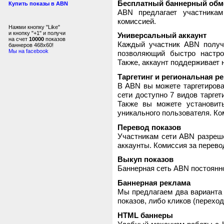
Бесплатный баннерный обм
Купить показы в ABN
ABN предлагает участника
комиссией.
Нажми кнопку "Like"
и кнопку "+1" и получи
Универсальный аккаунт
на счет
10000
показов
Каждый участник ABN получ
баннеров 468x60!
Мы на facebook
позволяющий быстро настро
Также, аккаунт поддерживает 
Таргетинг и региональная р
В ABN вы можете таргетирова
сети доступно 7 видов таргет
Также вы можете установит
уникального пользователя. Ком
Перевод показов
Участникам сети ABN разреше
аккаунты. Комиссия за перево
Выкуп показов
Баннерная сеть ABN постоянно
Баннерная реклама
Мы предлагаем два варианта 
показов, либо кликов (переход
HTML баннеры