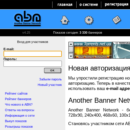
v4.25
Показов сегодня:
3 330
баннеров
Вход для участников
E-mail:
Пароль:
Новая авторизаци
Мы упростили регистрацию нов
Забыли пароль
авторизацию. Теперь в качест
Новый участник
использовать ваш
e-mail адре
Рейтинг сайтов
Another Banner Net
Рейтинг баннеров
Что нового в ABN?
Another Banner Network - 
Ответы на вопросы
728x90, 240x400, 468x60, 100x1
Информация о сети
Выкуп показов
Становясь участником сети A
Розыгрыш показов