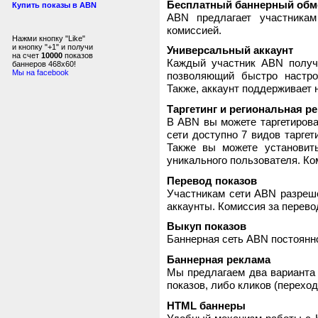
Бесплатный баннерный обм
Купить показы в ABN
ABN предлагает участника
комиссией.
Нажми кнопку "Like"
и кнопку "+1" и получи
Универсальный аккаунт
на счет
10000
показов
Каждый участник ABN получ
баннеров 468x60!
Мы на facebook
позволяющий быстро настро
Также, аккаунт поддерживает 
Таргетинг и региональная р
В ABN вы можете таргетирова
сети доступно 7 видов таргет
Также вы можете установит
уникального пользователя. Ком
Перевод показов
Участникам сети ABN разреше
аккаунты. Комиссия за перево
Выкуп показов
Баннерная сеть ABN постоянно
Баннерная реклама
Мы предлагаем два варианта 
показов, либо кликов (переход
HTML баннеры