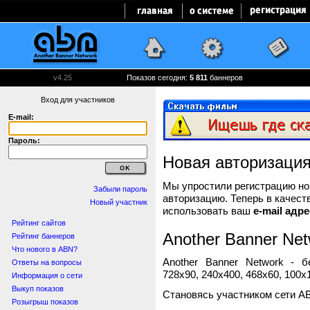
v4.25
Показов сегодня:
5 811
баннеров
Вход для участников
E-mail:
Пароль:
Новая авторизаци
Мы упростили регистрацию нов
Забыли пароль
авторизацию. Теперь в качест
Новый участник
использовать ваш
e-mail адре
Рейтинг сайтов
Another Banner Net
Рейтинг баннеров
Что нового в ABN?
Another Banner Network - 
Ответы на вопросы
728x90, 240x400, 468x60, 100x1
Информация о сети
Выкуп показов
Становясь участником сети A
Розыгрыш показов