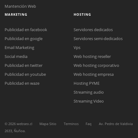
Mantención Web
MARKETING
HOSTING
Publicidad en facebook
Servidores dedicados
Publicidad en google
Servidores semi-dedicados
Email Marketing
Vps
Social media
Web hosting reseller
Reunión online
Publicidad en twitter
Web hosting corporativo
Nuestros ejecutivos le enviarán un correo electrónico con el enlace a
Chat Online
Meet para la reunión online.
Publicidad en youtube
Web hosting empresa
Cotización
Todos nuestros ejecutivos están fuera de línea. Complete el formulario
Publicidad en waze
Hosting PYME
para enviarnos un correo electrónico con sus datos personales.
Complete el formulario y nos contactaremos a la brevedad.
Streaming audio
Streaming Video
©
2026
webseo.cl
Mapa Sitio
Terminos
Faq
Av. Pedro de Valdivia
2633, Ñuñoa.