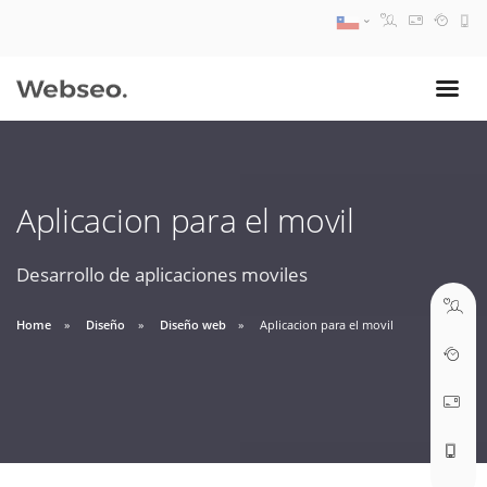
08:30 AM A 17:30 PM
ventas@webseo.cl
Aplicacion para el movil
09:30 AM A 18:30 PM
soporte@webseo.cl
Desarrollo de aplicaciones moviles
Home
Diseño
Diseño web
Aplicacion para el movil
ABRIR TICKET