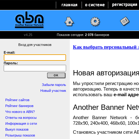
v4.25
Показов сегодня:
2 078
баннеров
Вход для участников
E-mail:
Пароль:
Новая авторизаци
Мы упростили регистрацию нов
Забыли пароль
авторизацию. Теперь в качест
Новый участник
использовать ваш
e-mail адре
Рейтинг сайтов
Another Banner Net
Рейтинг баннеров
Что нового в ABN?
Another Banner Network - 
Ответы на вопросы
728x90, 240x400, 468x60, 100x1
Информация о сети
Выкуп показов
Становясь участником сети A
Розыгрыш показов