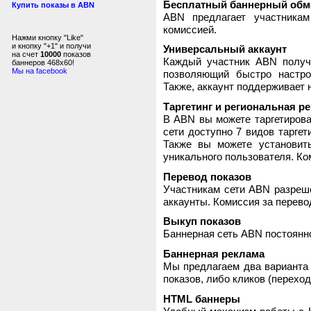
Бесплатный баннерный обм
Купить показы в ABN
ABN предлагает участника
комиссией.
Нажми кнопку "Like"
и кнопку "+1" и получи
Универсальный аккаунт
на счет
10000
показов
Каждый участник ABN получ
баннеров 468x60!
Мы на facebook
позволяющий быстро настро
Также, аккаунт поддерживает 
Таргетинг и региональная р
В ABN вы можете таргетирова
сети доступно 7 видов таргет
Также вы можете установит
уникального пользователя. Ком
Перевод показов
Участникам сети ABN разреше
аккаунты. Комиссия за перево
Выкуп показов
Баннерная сеть ABN постоянно
Баннерная реклама
Мы предлагаем два варианта 
показов, либо кликов (переход
HTML баннеры