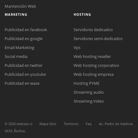
Mantención Web
MARKETING
HOSTING
Publicidad en facebook
Servidores dedicados
Publicidad en google
Servidores semi-dedicados
Email Marketing
Vps
Social media
Web hosting reseller
Reunión online
Publicidad en twitter
Web hosting corporativo
Nuestros ejecutivos le enviarán un correo electrónico con el enlace a
Chat Online
Meet para la reunión online.
Publicidad en youtube
Web hosting empresa
Cotización
Todos nuestros ejecutivos están fuera de línea. Complete el formulario
Publicidad en waze
Hosting PYME
para enviarnos un correo electrónico con sus datos personales.
Complete el formulario y nos contactaremos a la brevedad.
Streaming audio
Streaming Video
©
2026
webseo.cl
Mapa Sitio
Terminos
Faq
Av. Pedro de Valdivia
2633, Ñuñoa.