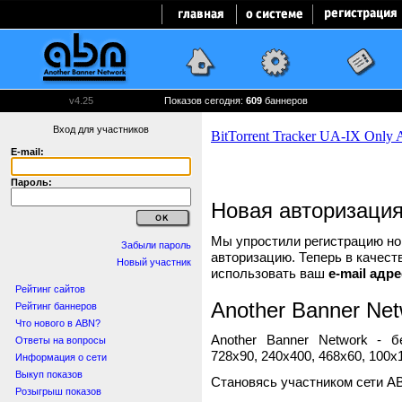
v4.25
Показов сегодня:
609
баннеров
Вход для участников
E-mail:
Пароль:
Новая авторизаци
Мы упростили регистрацию нов
Забыли пароль
авторизацию. Теперь в качест
Новый участник
использовать ваш
e-mail адре
Рейтинг сайтов
Another Banner Net
Рейтинг баннеров
Что нового в ABN?
Another Banner Network - 
Ответы на вопросы
728x90, 240x400, 468x60, 100x1
Информация о сети
Выкуп показов
Становясь участником сети A
Розыгрыш показов