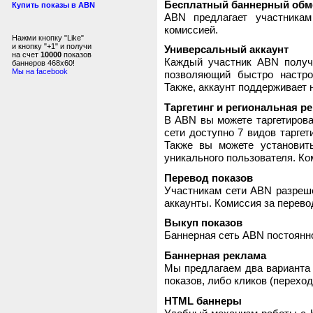
Бесплатный баннерный обм
Купить показы в ABN
ABN предлагает участника
комиссией.
Нажми кнопку "Like"
и кнопку "+1" и получи
Универсальный аккаунт
на счет
10000
показов
Каждый участник ABN получ
баннеров 468x60!
Мы на facebook
позволяющий быстро настро
Также, аккаунт поддерживает 
Таргетинг и региональная р
В ABN вы можете таргетирова
сети доступно 7 видов таргет
Также вы можете установит
уникального пользователя. Ком
Перевод показов
Участникам сети ABN разреше
аккаунты. Комиссия за перево
Выкуп показов
Баннерная сеть ABN постоянно
Баннерная реклама
Мы предлагаем два варианта 
показов, либо кликов (переход
HTML баннеры