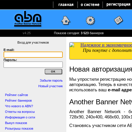
v4.25
Показов сегодня:
3 523
баннеров
Вход для участников
E-mail:
Пароль:
Новая авторизаци
Мы упростили регистрацию нов
Забыли пароль
авторизацию. Теперь в качест
Новый участник
использовать ваш
e-mail адре
Рейтинг сайтов
Another Banner Net
Рейтинг баннеров
Что нового в ABN?
Another Banner Network - 
Ответы на вопросы
728x90, 240x400, 468x60, 100x1
Информация о сети
Выкуп показов
Становясь участником сети A
Розыгрыш показов