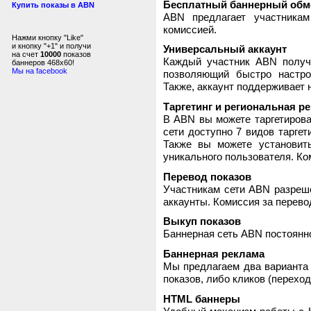
Бесплатный баннерный обм
Купить показы в ABN
ABN предлагает участника
комиссией.
Нажми кнопку "Like"
и кнопку "+1" и получи
Универсальный аккаунт
на счет
10000
показов
Каждый участник ABN получ
баннеров 468x60!
Мы на facebook
позволяющий быстро настро
Также, аккаунт поддерживает 
Таргетинг и региональная р
В ABN вы можете таргетирова
сети доступно 7 видов таргет
Также вы можете установит
уникального пользователя. Ком
Перевод показов
Участникам сети ABN разреше
аккаунты. Комиссия за перево
Выкуп показов
Баннерная сеть ABN постоянно
Баннерная реклама
Мы предлагаем два варианта 
показов, либо кликов (переход
HTML баннеры