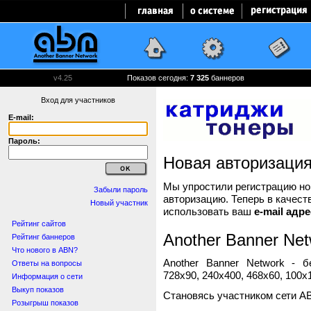
v4.25
Показов сегодня:
7 325
баннеров
Вход для участников
E-mail:
Пароль:
Новая авторизаци
Мы упростили регистрацию нов
Забыли пароль
авторизацию. Теперь в качест
Новый участник
использовать ваш
e-mail адре
Рейтинг сайтов
Another Banner Net
Рейтинг баннеров
Что нового в ABN?
Another Banner Network - 
Ответы на вопросы
728x90, 240x400, 468x60, 100x1
Информация о сети
Выкуп показов
Становясь участником сети A
Розыгрыш показов