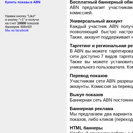
Бесплатный баннерный обм
Купить показы в ABN
ABN предлагает участника
комиссией.
Нажми кнопку "Like"
и кнопку "+1" и получи
Универсальный аккаунт
на счет
10000
показов
Каждый участник ABN получ
баннеров 468x60!
Мы на facebook
позволяющий быстро настро
Также, аккаунт поддерживает 
Таргетинг и региональная р
В ABN вы можете таргетирова
сети доступно 7 видов таргет
Также вы можете установит
уникального пользователя. Ком
Перевод показов
Участникам сети ABN разреше
аккаунты. Комиссия за перево
Выкуп показов
Баннерная сеть ABN постоянно
Баннерная реклама
Мы предлагаем два варианта 
показов, либо кликов (переход
HTML баннеры