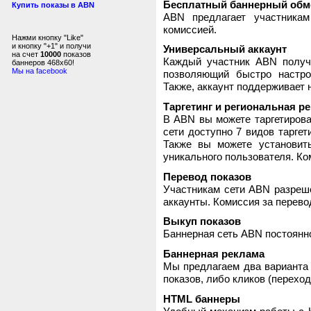
Бесплатный баннерный обм
Купить показы в ABN
ABN предлагает участника
комиссией.
Нажми кнопку "Like"
и кнопку "+1" и получи
Универсальный аккаунт
на счет
10000
показов
Каждый участник ABN получ
баннеров 468x60!
Мы на facebook
позволяющий быстро настро
Также, аккаунт поддерживает 
Таргетинг и региональная р
В ABN вы можете таргетирова
сети доступно 7 видов таргет
Также вы можете установит
уникального пользователя. Ком
Перевод показов
Участникам сети ABN разреше
аккаунты. Комиссия за перево
Выкуп показов
Баннерная сеть ABN постоянно
Баннерная реклама
Мы предлагаем два варианта 
показов, либо кликов (переход
HTML баннеры