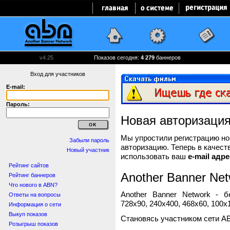
v4.25
Показов сегодня:
4 279
баннеров
Вход для участников
E-mail:
Пароль:
Новая авторизаци
Мы упростили регистрацию нов
Забыли пароль
авторизацию. Теперь в качест
Новый участник
использовать ваш
e-mail адре
Рейтинг сайтов
Another Banner Net
Рейтинг баннеров
Что нового в ABN?
Another Banner Network - 
Ответы на вопросы
728x90, 240x400, 468x60, 100x1
Информация о сети
Выкуп показов
Становясь участником сети A
Розыгрыш показов