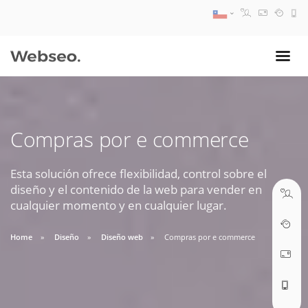
08:30 AM A 17:30 PM
ventas@webseo.cl
Compras por e commerce
09:30 AM A 18:30 PM
soporte@webseo.cl
Esta solución ofrece flexibilidad, control sobre el
diseño y el contenido de la web para vender en
cualquier momento y en cualquier lugar.
Home
Diseño
Diseño web
Compras por e commerce
ABRIR TICKET