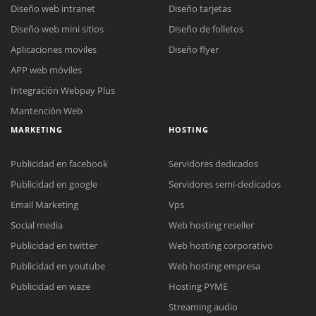
Diseño web intranet
Diseño tarjetas
Diseño web mini sitios
Diseño de folletos
Aplicaciones moviles
Diseño flyer
APP web móviles
Integración Webpay Plus
Mantención Web
MARKETING
HOSTING
Publicidad en facebook
Servidores dedicados
Publicidad en google
Servidores semi-dedicados
Email Marketing
Vps
Social media
Web hosting reseller
Publicidad en twitter
Web hosting corporativo
Reunión online
Publicidad en youtube
Web hosting empresa
Nuestros ejecutivos le enviarán un correo electrónico con el enlace a
Chat Online
Publicidad en waze
Hosting PYME
Meet para la reunión online.
Cotización
Streaming audio
Todos nuestros ejecutivos están fuera de línea. Complete el formulario