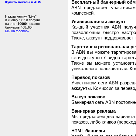
Бесплатный баннерный обм
Купить показы в ABN
ABN предлагает участника
комиссией.
Нажми кнопку "Like"
и кнопку "+1" и получи
Универсальный аккаунт
на счет
10000
показов
Каждый участник ABN получ
баннеров 468x60!
Мы на facebook
позволяющий быстро настро
Также, аккаунт поддерживает 
Таргетинг и региональная р
В ABN вы можете таргетирова
сети доступно 7 видов таргет
Также вы можете установит
уникального пользователя. Ком
Перевод показов
Участникам сети ABN разреше
аккаунты. Комиссия за перево
Выкуп показов
Баннерная сеть ABN постоянно
Баннерная реклама
Мы предлагаем два варианта 
показов, либо кликов (переход
HTML баннеры