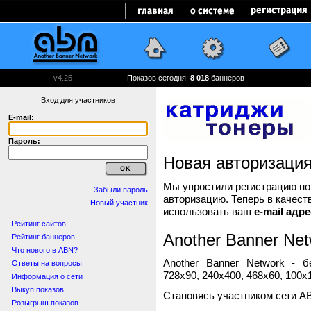
v4.25
Показов сегодня:
8 018
баннеров
Вход для участников
E-mail:
Пароль:
Новая авторизаци
Мы упростили регистрацию нов
Забыли пароль
авторизацию. Теперь в качест
Новый участник
использовать ваш
e-mail адре
Рейтинг сайтов
Another Banner Net
Рейтинг баннеров
Что нового в ABN?
Another Banner Network - 
Ответы на вопросы
728x90, 240x400, 468x60, 100x1
Информация о сети
Выкуп показов
Становясь участником сети A
Розыгрыш показов