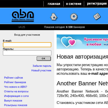
v4.25
Показов сегодня:
6 338
баннеров
Вход для участников
E-mail:
Пароль:
Новая авторизаци
Мы упростили регистрацию нов
Забыли пароль
авторизацию. Теперь в качест
Новый участник
использовать ваш
e-mail адре
Рейтинг сайтов
Another Banner Net
Рейтинг баннеров
Что нового в ABN?
Another Banner Network - 
Ответы на вопросы
728x90, 240x400, 468x60, 100x1
Информация о сети
Выкуп показов
Становясь участником сети A
Розыгрыш показов