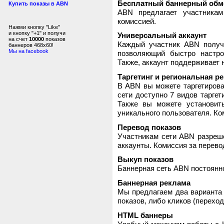
Бесплатный баннерный обм
Купить показы в ABN
ABN предлагает участника
комиссией.
Нажми кнопку "Like"
и кнопку "+1" и получи
Универсальный аккаунт
на счет
10000
показов
Каждый участник ABN получ
баннеров 468x60!
Мы на facebook
позволяющий быстро настро
Также, аккаунт поддерживает 
Таргетинг и региональная р
В ABN вы можете таргетирова
сети доступно 7 видов таргет
Также вы можете установит
уникального пользователя. Ком
Перевод показов
Участникам сети ABN разреше
аккаунты. Комиссия за перево
Выкуп показов
Баннерная сеть ABN постоянно
Баннерная реклама
Мы предлагаем два варианта 
показов, либо кликов (переход
HTML баннеры