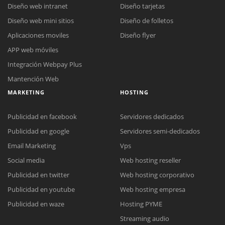
Diseño web intranet
Diseño tarjetas
Diseño web mini sitios
Diseño de folletos
Aplicaciones moviles
Diseño flyer
APP web móviles
Integración Webpay Plus
Mantención Web
MARKETING
HOSTING
Publicidad en facebook
Servidores dedicados
Publicidad en google
Servidores semi-dedicados
Email Marketing
Vps
Social media
Web hosting reseller
Publicidad en twitter
Web hosting corporativo
Reunión online
Publicidad en youtube
Web hosting empresa
Nuestros ejecutivos le enviarán un correo electrónico con el enlace a
Chat Online
Publicidad en waze
Hosting PYME
Meet para la reunión online.
Cotización
Streaming audio
Todos nuestros ejecutivos están fuera de línea. Complete el formulario