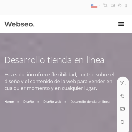
08:30 AM A 17:30 PM
ventas@webseo.cl
Desarrollo tienda en linea
09:30 AM A 18:30 PM
soporte@webseo.cl
Esta solución ofrece flexibilidad, control sobre el
diseño y el contenido de la web para vender en
cualquier momento y en cualquier lugar.
Home
Diseño
Diseño web
Desarrollo tienda en linea
ABRIR TICKET