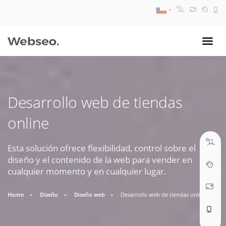
08:30 AM A 17:30 PM
ventas@webseo.cl
Desarrollo web de tiendas
09:30 AM A 18:30 PM
online
soporte@webseo.cl
Esta solución ofrece flexibilidad, control sobre el
diseño y el contenido de la web para vender en
cualquier momento y en cualquier lugar.
ABRIR TICKET
Home
Diseño
Diseño web
Desarrollo web de tiendas online