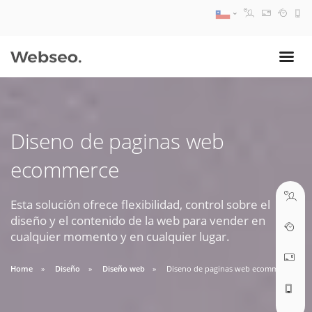
08:30 AM A 17:30 PM
ventas@webseo.cl
Diseno de paginas web
09:30 AM A 18:30 PM
ecommerce
soporte@webseo.cl
Esta solución ofrece flexibilidad, control sobre el
diseño y el contenido de la web para vender en
cualquier momento y en cualquier lugar.
ABRIR TICKET
Home
Diseño
Diseño web
Diseno de paginas web ecommerce